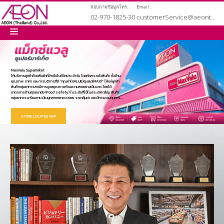
สอบถามข้อมูลโทร.
Email :
02-970-1825-30
customerService@aeonthailand.biz
หน้าหลัก
MaxValu Supermrket
ให้บริการลูกค้าด้วยสินค้าที่จำเป็นในชีวิตประจำวัน โดยคัดสรรตัวสินค้า ทั้งด้าน
คุณภาพ ราคา และการบริการที่มี “คุณค่า(VALUE)สูงสุด(MAX)” ให้แก่ลูกค้า
เกี่ยวกับเรา
สินค้ากลุ่มอาหารสดมีการดูแลคุณภาพด้านความสดอย่างเข้มงวด โดยใช้
มาตรการด้านสุขอนามัย (Food safety) ในระดับที่ใช้ในประเทศญี่ปุ่น สินค้า
กลุ่มอาหารพร้อมทาน มีเมนูหลากหลาย อร่อย ราคาคุ้มค่า และมีการควบคุมการ
ผลิตทุกขั้นตอน ตั้งแต่การควบคุมคุณภาพของวัสถุดิบ จนถึงระยะเวลาการวาง
ขายและเพื่อความสะดวกของลูกค้า จึงเปิดให้บริการตามความต้องการของลูกค้า
สินค้าและบริการ
ในพื้นที่นั้นๆ ปัจจุบันเปิดให้บริการ แม็กซ์แวลู ซูเปอร์มาร์เก็ต สาขาแรกเดือน
STORE LOCATED MAP
ตุลาคม 2550 บนถนนนวมินทร์ ชื่อแม็กซ์แวลู สาขานวมินทร์ ปัจจุบันมีทั้งหมด 24
สาขา ในเขตกรุงเทพและปริมณฑลและศรีราชา
นโยบายคุ้มครองข้อมูลส่วนบุคคล
สมัครงาน
เช่าพื้นที่