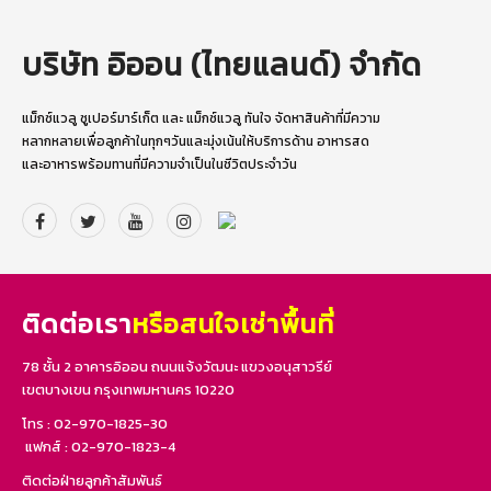
บริษัท อิออน (ไทยแลนด์) จำกัด
แม็กซ์แวลู ซูเปอร์มาร์เก็ต และ แม็กซ์แวลู ทันใจ จัดหาสินค้าที่มี
ความ
หลากหลายเพื่อลูกค้าในทุกๆวันและมุ่งเน้นให้บริการด้าน
อาหารสด
และอาหารพร้อมทานที่มีความจำเป็นในชีวิตประจำวัน
ติดต่อเรา
หรือสนใจเช่าพื้นที่
78 ชั้น 2 อาคารอิออน ถนนแจ้งวัฒนะ
แขวงอนุสาวรีย์
เขตบางเขน
กรุงเทพมหานคร 10220
โทร :
02-970-1825-30
แฟกส์ : 02-970-1823-4
ติดต่อฝ่ายลูกค้าสัมพันธ์