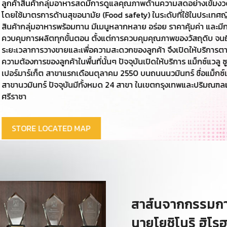
่างเข้มงวด
ประเทศญี่ปุ่น
ค่า และมีการ
ถุดิบ จนถึง
ห้บริการตาม
็กซ์แวลู ซู
ื่อแม็กซ์แวลู
ละปริมณฑลและ
สาส์นจากกรรมการ
นายโยชิโนริ ฮิโรฮ